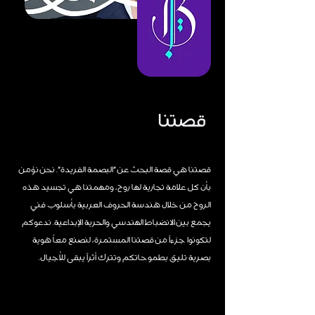
قصتنا
قصتنا هي قصة البحث عن "البصمة الفريدة". نحن نؤمن
بأن كل علامة تجارية لها روح، ومهمتنا هي تجسيد هذه
الروح من خلال هندسة الحروف العربية بأسلوب فني
يجمع بين الانضباط الهندسي والحرية الإبداعية. ندعوكم
لتكونوا جزءاً من قصتنا المستمرة، لنصنع معاً هوية
بصرية تليق بطموحاتكم وتترك أثراً يبقى للأجيال.