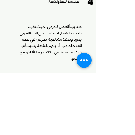
4
. هندسة الخط والشعار
هنا يبدأ العمل الحرفي؛ حيث نقوم
بتطوير الشعار المعتمد على الخط العربي
يدوياً وبدقة متناهية. نحرص في هذه
المرحلة على أن يكون الشعار بسيطاً في
شكله، عميقاً في دلالاته، وقابلاً للتوسع
والنمو.
5
تصميم نقاط الاتصال (Touchpoints)
نحول الهوية المعتمدة إلى تطبيقات واقعية
تشمل كافة نقاط التماس مع عملائك؛ بدءاً من