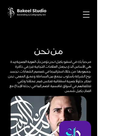
من نحن
مرحباً بك في استيو بكيل! نحن نؤمن بأن الهوية البصريةريدة
هي الأساس الذي يجعل العلامات التجارية تبرز في ذاكرة
جمهورها. من خلال استراتيجنا في تصميم الشعارات، نجسد
روح الشركة بأسلوب يجمع بين البساطة وعمق المعنى. نحن
نبتكر حلولاً بصرية استثنائية تعكس قيم عملائنا وتلبي
تطلعاتهم في أسواق تنافسية. انضم إلينا في رحلة الإبداع مع
الفنان بكيل شمس